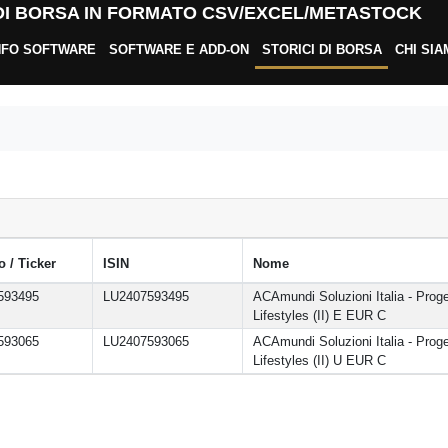
 DI BORSA IN FORMATO CSV/EXCEL/METASTOCK
NFO SOFTWARE
SOFTWARE E ADD-ON
STORICI DI BORSA
CHI SI
 / Ticker
ISIN
Nome
593495
LU2407593495
ACAmundi Soluzioni Italia - Prog
Lifestyles (II) E EUR C
593065
LU2407593065
ACAmundi Soluzioni Italia - Prog
Lifestyles (II) U EUR C